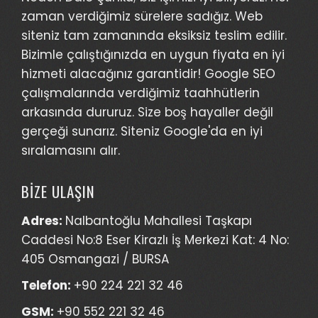
zaman verdiğimiz sürelere sadığız. Web
siteniz tam zamanında eksiksiz teslim edilir.
Bizimle çalıştığınızda en uygun fiyata en iyi
hizmeti alacağınız garantidir! Google SEO
çalışmalarında verdiğimiz taahhütlerin
arkasında dururuz. Size boş hayaller değil
gerçeği sunarız. Siteniz Google'da en iyi
sıralamasını alır.
BİZE ULAŞIN
Adres:
Nalbantoğlu Mahallesi Taşkapı
Caddesi No:8 Eser Kirazlı İş Merkezi Kat: 4 No:
405 Osmangazi / BURSA
Telefon:
+90 224 221 32 46
GSM:
+90 552 221 32 46