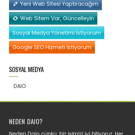
Yeni Web Sitesi Yaptıracağım
Web Sitem Var, Güncelleyin
Sosyal Medya Yönetimi İstiyorum
Google SEO Hizmeti İstiyorum
SOSYAL MEDYA
DAIO
NEDEN DAIO?
Neden Daio çünkü; biz işimizi iyi biliyoruz. Her