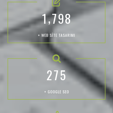
,
1
7
9
8
+ WEB SITE TASARIMI
2
7
5
+ GOOGLE SEO