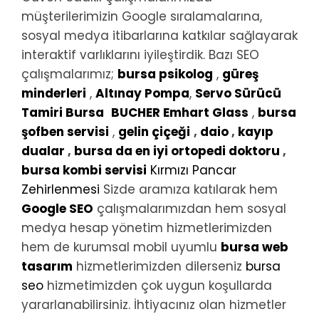
müşterilerimizin Google sıralamalarına,
sosyal medya itibarlarına katkılar sağlayarak
interaktif varlıklarını iyileştirdik. Bazı SEO
çalışmalarımız;
bursa psikolog
,
güreş
minderleri
,
Altınay Pompa
,
Servo Sürücü
Tamiri Bursa
BUCHER Emhart Glass
,
bursa
şofben servisi
,
gelin çiçeği
,
daio
,
kayıp
dualar
,
bursa da en iyi ortopedi doktoru
,
bursa kombi servisi
Kırmızı Pancar
Zehirlenmesi
Sizde aramıza katılarak hem
Google SEO
çalışmalarımızdan hem sosyal
medya hesap yönetim hizmetlerimizden
hem de kurumsal mobil uyumlu
bursa web
tasarım
hizmetlerimizden dilerseniz
bursa
seo
hizmetimizden çok uygun koşullarda
yararlanabilirsiniz. İhtiyacınız olan hizmetler