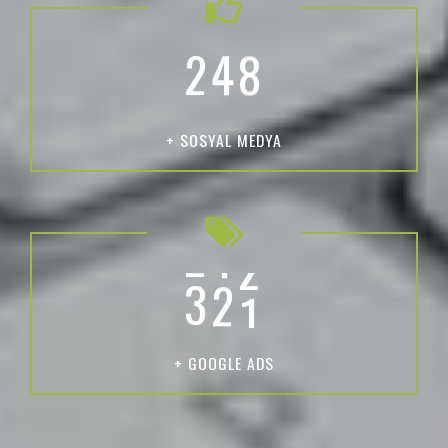
2
4
8
+ SOSYAL MEDYA
3
3
9
+ GOOGLE ADS