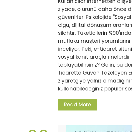
Kullanıcılar internetten alış
ziyade, o ürünü daha önce d
güvenirler. Psikolojide "Sosya
olgu, dijital dönüşüm oranla
silahtır. Tüketicilerin %90'ı
mutlaka müşteri yorumlarını o
inceliyor. Peki, e-ticaret sit
sosyal kanıt araçları nelerdi
toplayabilirsiniz? Gelin, bu dö
Ticarette Güven Tazeleyen En E
ziyaretçiye yalnız olmadığını
kullanabileceğiniz popüler so
Read More