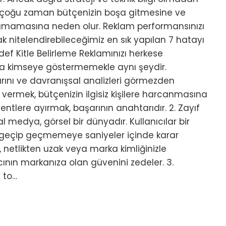
 çoğu zaman bütçenizin boşa gitmesine ve
amamasına neden olur. Reklam performansınızı
k nitelendirebileceğimiz en sık yapılan 7 hatayı
 Hedef Kitle Belirleme Reklamınızı herkese
a kimseye göstermemekle aynı şeydir.
larını ve davranışsal analizleri görmezden
m vermek, bütçenizin ilgisiz kişilere harcanmasına
entlere ayırmak, başarının anahtarıdır. 2. Zayıf
l medya, görsel bir dünyadır. Kullanıcılar bir
u geçip geçmemeye saniyeler içinde karar
, netlikten uzak veya marka kimliğinizle
cının markanıza olan güvenini zedeler. 3.
 to…