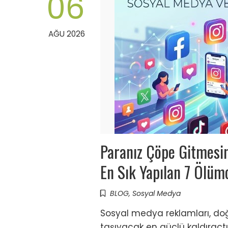
06
AĞU 2026
Paranız Çöpe Gitmesi
En Sık Yapılan 7 Ölüm
BLOG
,
Sosyal Medya
Sosyal medya reklamları, doğ
taşıyacak en güçlü kaldıraçtı