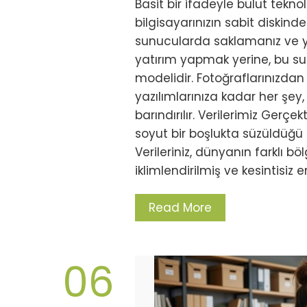
Basit bir ifadeyle bulut teknolo
bilgisayarınızın sabit diskinde
sunucularda saklamanız ve y
yatırım yapmak yerine, bu sun
modelidir. Fotoğraflarınızda
yazılımlarınıza kadar her şe
barındırılır. Verilerimiz Gerçe
soyut bir boşlukta süzüldüğü 
Verileriniz, dünyanın farklı bö
iklimlendirilmiş ve kesintisiz
Read More
06