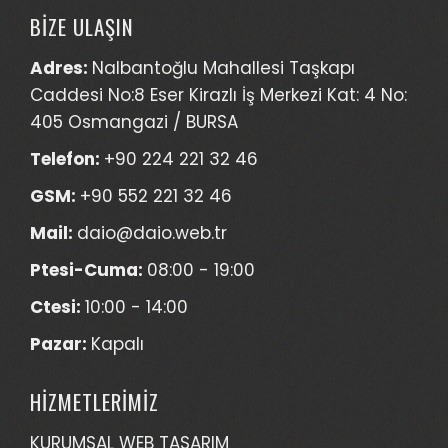
BİZE ULAŞIN
Adres:
Nalbantoğlu Mahallesi Taşkapı
Caddesi No:8 Eser Kirazlı İş Merkezi Kat: 4 No:
405 Osmangazi / BURSA
Telefon:
+90 224 221 32 46
GSM:
+90 552 221 32 46
Mail:
daio@daio.web.tr
Ptesi-Cuma:
08:00 - 19:00
Ctesi:
10:00 - 14:00
Pazar:
Kapalı
HİZMETLERİMİZ
KURUMSAL WEB TASARIM