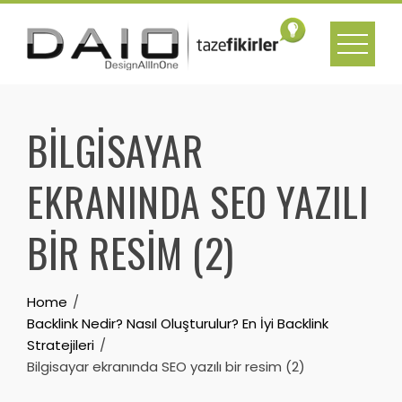
Skip
to
content
BILGISAYAR
EKRANINDA SEO YAZILI
BIR RESIM (2)
Home
Backlink Nedir? Nasıl Oluşturulur? En İyi Backlink
Stratejileri
Bilgisayar ekranında SEO yazılı bir resim (2)