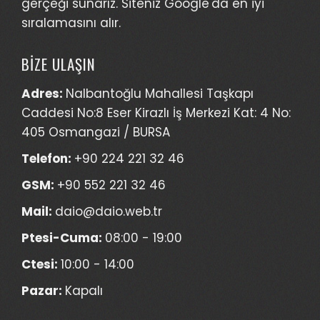
gerçeği sunarız. Siteniz Google'da en iyi
sıralamasını alır.
BİZE ULAŞIN
Adres:
Nalbantoğlu Mahallesi Taşkapı
Caddesi No:8 Eser Kirazlı İş Merkezi Kat: 4 No:
405 Osmangazi / BURSA
Telefon:
+90 224 221 32 46
GSM:
+90 552 221 32 46
Mail:
daio@daio.web.tr
Ptesi-Cuma:
08:00 - 19:00
Ctesi:
10:00 - 14:00
Pazar:
Kapalı