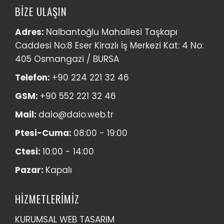
BİZE ULAŞIN
Adres:
Nalbantoğlu Mahallesi Taşkapı
Caddesi No:8 Eser Kirazlı İş Merkezi Kat: 4 No:
405 Osmangazi / BURSA
Telefon:
+90 224 221 32 46
GSM:
+90 552 221 32 46
Mail:
daio@daio.web.tr
Ptesi-Cuma:
08:00 - 19:00
Ctesi:
10:00 - 14:00
Pazar:
Kapalı
HİZMETLERİMİZ
KURUMSAL WEB TASARIM