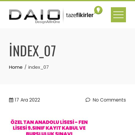
Skip
to
content
INDEX_07
Home
index_07
17
Ara 2022
No Comments