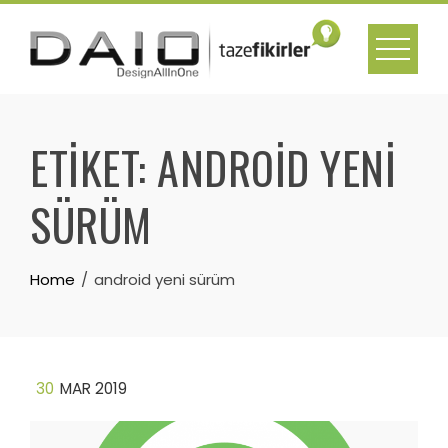
Skip
to
content
ETIKET:
ANDROID YENI
SÜRÜM
Home
android yeni sürüm
30
MAR 2019