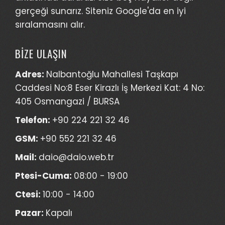
gerçeği sunarız. Siteniz Google'da en iyi
sıralamasını alır.
BİZE ULAŞIN
Adres:
Nalbantoğlu Mahallesi Taşkapı
Caddesi No:8 Eser Kirazlı İş Merkezi Kat: 4 No:
405 Osmangazi / BURSA
Telefon:
+90 224 221 32 46
GSM:
+90 552 221 32 46
Mail:
daio@daio.web.tr
Ptesi-Cuma:
08:00 - 19:00
Ctesi:
10:00 - 14:00
Pazar:
Kapalı