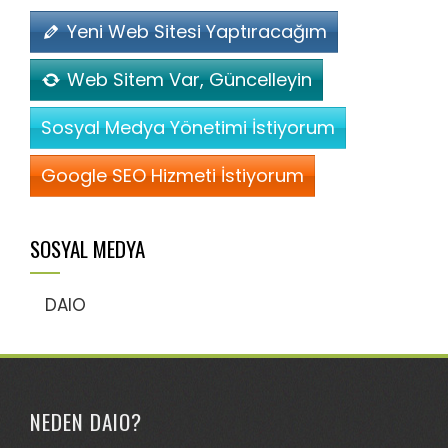
Yeni Web Sitesi Yaptıracağım
Web Sitem Var, Güncelleyin
Sosyal Medya Yönetimi İstiyorum
Google SEO Hizmeti İstiyorum
SOSYAL MEDYA
DAIO
NEDEN DAIO?