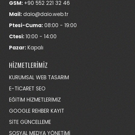
GSM:
+90 552 221 32 46
Mail:
daio@daio.web.tr
Ptesi-Cuma:
08:00 - 19:00
Ctesi:
10:00 - 14:00
Pazar:
Kapalı
HİZMETLERİMİZ
KURUMSAL WEB TASARIM
E-TİCARET SEO
EĞİTİM HİZMETLERİMİZ
GOOGLE REHBER KAYIT
SİTE GÜNCELLEME
SOSYAL MEDYA YÖNETİMİ