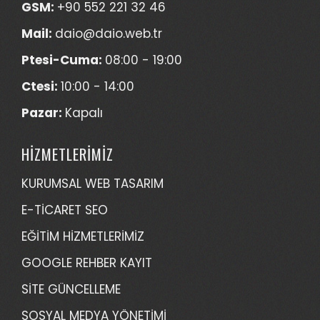
GSM:
+90 552 221 32 46
Mail:
daio@daio.web.tr
Ptesi-Cuma:
08:00 - 19:00
Ctesi:
10:00 - 14:00
Pazar:
Kapalı
HİZMETLERİMİZ
KURUMSAL WEB TASARIM
E-TİCARET SEO
EĞİTİM HİZMETLERİMİZ
GOOGLE REHBER KAYIT
SİTE GÜNCELLEME
SOSYAL MEDYA YÖNETİMİ