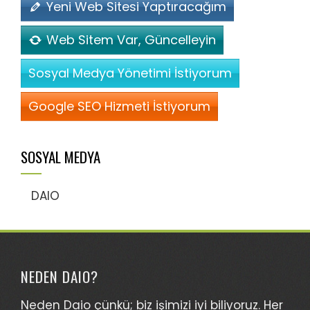
Yeni Web Sitesi Yaptıracağım
Web Sitem Var, Güncelleyin
Sosyal Medya Yönetimi İstiyorum
Google SEO Hizmeti İstiyorum
SOSYAL MEDYA
DAIO
NEDEN DAIO?
Neden Daio çünkü; biz işimizi iyi biliyoruz. Her