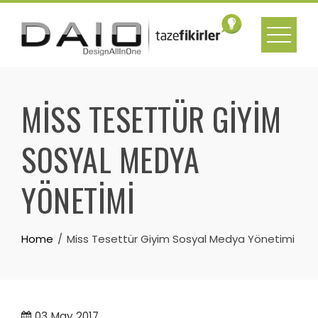
Skip
to
content
MISS TESETTÜR GIYIM
SOSYAL MEDYA
YÖNETIMI
Home
Miss Tesettür Giyim Sosyal Medya Yönetimi
03
May 2017