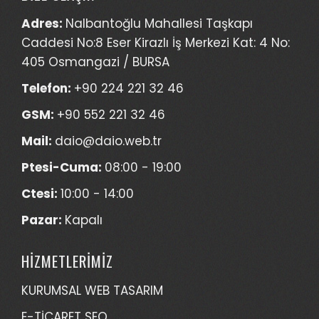
Adres:
Nalbantoğlu Mahallesi Taşkapı
Caddesi No:8 Eser Kirazlı İş Merkezi Kat: 4 No:
405 Osmangazi / BURSA
Telefon:
+90 224 221 32 46
GSM:
+90 552 221 32 46
Mail:
daio@daio.web.tr
Ptesi-Cuma:
08:00 - 19:00
Ctesi:
10:00 - 14:00
Pazar:
Kapalı
HİZMETLERİMİZ
KURUMSAL WEB TASARIM
E-TİCARET SEO