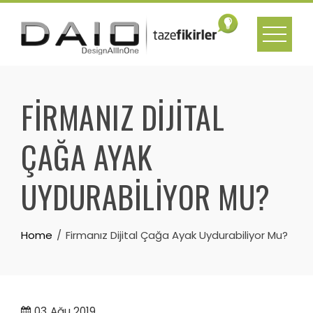
Skip
to
content
FIRMANIZ DIJITAL
ÇAĞA AYAK
UYDURABILIYOR MU?
Home
Firmanız Dijital Çağa Ayak Uydurabiliyor Mu?
03
Ağu 2019