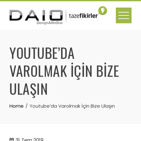
Skip
to
content
YOUTUBE’DA
VAROLMAK İÇIN BIZE
ULAŞIN
Home
Youtube’da Varolmak İçin Bize Ulaşın
31
Tem 2019