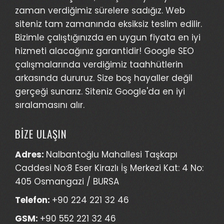
zaman verdiğimiz sürelere sadığız. Web
siteniz tam zamanında eksiksiz teslim edilir.
Bizimle çalıştığınızda en uygun fiyata en iyi
hizmeti alacağınız garantidir! Google SEO
çalışmalarında verdiğimiz taahhütlerin
arkasında dururuz. Size boş hayaller değil
gerçeği sunarız. Siteniz Google'da en iyi
sıralamasını alır.
BİZE ULAŞIN
Adres:
Nalbantoğlu Mahallesi Taşkapı
Caddesi No:8 Eser Kirazlı İş Merkezi Kat: 4 No:
405 Osmangazi / BURSA
Telefon:
+90 224 221 32 46
GSM:
+90 552 221 32 46