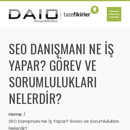
Skip
to
content
SEO DANIŞMANI NE İŞ
YAPAR? GÖREV VE
SORUMLULUKLARI
NELERDIR?
Home
SEO Danışmanı Ne İş Yapar? Görev ve Sorumlulukları
Nelerdir?