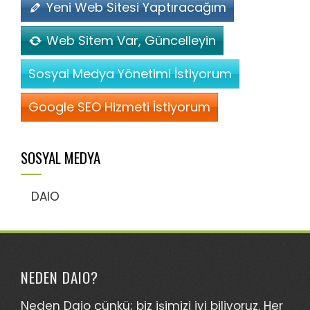
Yeni Web Sitesi Yaptıracağım
Web Sitem Var, Güncelleyin
Sosyal Medya Yönetimi İstiyorum
Google SEO Hizmeti İstiyorum
SOSYAL MEDYA
DAIO
NEDEN DAIO?
Neden Daio çünkü; biz işimizi iyi biliyoruz. Her