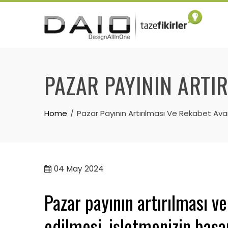
Skip
to
content
PAZAR PAYININ ARTIR
Home
Pazar Payının Artırılması Ve Rekabet Avan
04
May 2024
Pazar payının artırılması v
edilmesi, işletmenizin başar