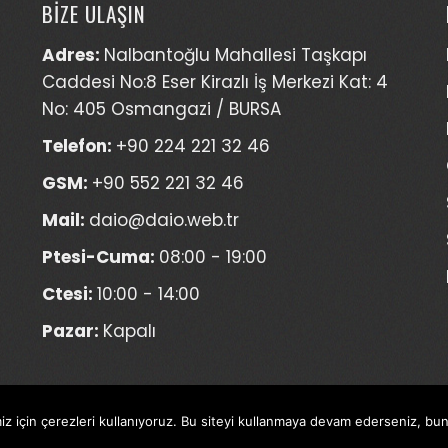
BİZE ULAŞIN
Adres:
Nalbantoğlu Mahallesi Taşkapı
Caddesi No:8 Eser Kirazlı İş Merkezi Kat: 4
No: 405 Osmangazi / BURSA
Telefon:
+90 224 221 32 46
GSM:
+90 552 221 32 46
Mail:
daio@daio.web.tr
Ptesi-Cuma:
08:00 - 19:00
Ctesi:
10:00 - 14:00
Pazar:
Kapalı
 için çerezleri kullanıyoruz. Bu siteyi kullanmaya devam ederseniz, bunu