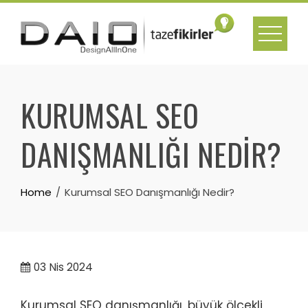
Skip
to
content
KURUMSAL SEO
DANIŞMANLIĞI NEDIR?
Home
Kurumsal SEO Danışmanlığı Nedir?
03
Nis 2024
Kurumsal SEO danışmanlığı, büyük ölçekli