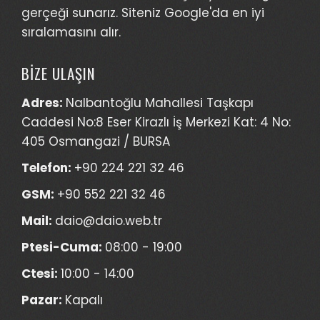
gerçeği sunarız. Siteniz Google'da en iyi
sıralamasını alır.
BİZE ULAŞIN
Adres:
Nalbantoğlu Mahallesi Taşkapı
Caddesi No:8 Eser Kirazlı İş Merkezi Kat: 4 No:
405 Osmangazi / BURSA
Telefon:
+90 224 221 32 46
GSM:
+90 552 221 32 46
Mail:
daio@daio.web.tr
Ptesi-Cuma:
08:00 - 19:00
Ctesi:
10:00 - 14:00
Pazar:
Kapalı