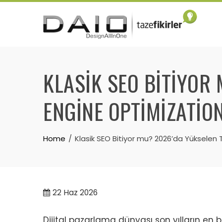
Skip
to
content
KLASIK SEO BITIYOR
ENGINE OPTIMIZATION
Home
Klasik SEO Bitiyor mu? 2026’da Yükselen
22
Haz 2026
Dijital pazarlama dünyası son yılların en 