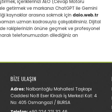
ştirmek, içeriklerinizi AEO (Cevap Motoru
le getirmek ve markanızı ChatGPT ile Gemini
rdiği kaynaklar arasına sokmak için
daio.web.tr
amızın uzman kadrosuyla çalışabilirsiniz. Dijital
e rakiplerinizin önüne geçmek ve profesyonel
ralı telefonumuzdan dilediğiniz an
BİZE ULAŞIN
Adres:
Nalbantoğlu Mahallesi Taşkapı
Caddesi No:8 Eser Kirazlı İş Merkezi Kat: 4
No: 405 Osmangazi / BURSA
Telefon:
+90 224 221 32 46