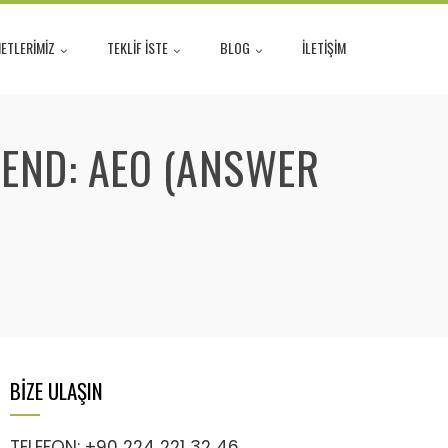
ETLERİMİZ
TEKLİF İSTE
BLOG
İLETİŞİM
REND: AEO (ANSWER
BİZE ULAŞIN
TELEFON: +90 224 221 32 46