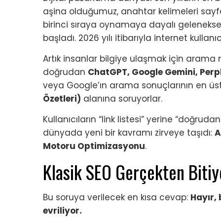
aşina olduğumuz, anahtar kelimeleri sayfal
birinci sıraya oynamaya dayalı geleneksel
başladı. 2026 yılı itibarıyla internet kullanı
Artık insanlar bilgiye ulaşmak için arama
doğrudan
ChatGPT, Google Gemini, Perpl
veya Google’ın arama sonuçlarının en üs
Özetleri)
alanına soruyorlar.
Kullanıcıların “link listesi” yerine “doğrud
dünyada yeni bir kavramı zirveye taşıdı:
A
Motoru Optimizasyonu
.
Klasik SEO Gerçekten Biti
Bu soruya verilecek en kısa cevap:
Hayır, 
evriliyor.