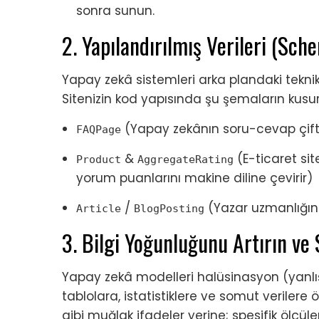
sonra sunun.
2. Yapılandırılmış Verileri (Sc
Yapay zekâ sistemleri arka plandaki teknik 
Sitenizin kod yapısında şu şemaların kusu
(Yapay zekânın soru-cevap çift
FAQPage
&
(E-ticaret sit
Product
AggregateRating
yorum puanlarını makine diline çevirir)
/
(Yazar uzmanlığını 
Article
BlogPosting
3. Bilgi Yoğunluğunu Artırın ve
Yapay zekâ modelleri halüsinasyon (yanlış 
tablolara, istatistiklere ve somut verilere ön
gibi muğlak ifadeler yerine; spesifik ölçüle