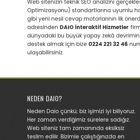
Web sitenizin teknik SEO analizini gerçekle
Optimizasyonu) standartlarına uyumlu ha
gibi yeni nesil cevap motorlarının ilk öne
adresinden
DAIO İnteraktif Hizmetler
firm
dünyadaki bu büyük yapay zekâ devrimind
destek almak için bize
0224 221 32 46
numa
ulaşabilirsiniz.
NEDEN DAIO?
Neden Daio çünkü; biz işimizi iyi biliyoruz.
Her zaman verdiğimiz sürelere sadığız.
Web siteniz tam zamanında eksiksiz
teslim edilir. Bizimle çalıştığınızda en