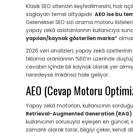
Klasik SEO sitenizin keşfedilmesini, hızlı a
sağlayan temel altyapıdır.
AEO ise bu teme
Geleneksel SEO sizi arama motoru listeler
yapay zekâ asistanlarının kullanıcıya su
yapılan/kaynak gösterilen marka”
olmanı
2026 veri analizleri, yapay zekâ özetlerini
tıklama oranlarının %60’ın üzerinde düştüğ
cevabın içinde bir kaynak olarak yer almı
neredeyse imkânsız hale geliyor.
AEO (Cevap Motoru Optimiz
Yapay zekâ motorları, kullanıcının sorduğu
Retrieval-Augmented Generation (RAG)
kullanıcının sorusuyla eşleşen en güncel, e
zamanlı olarak tarar, bilgiyi çeker, kendi di