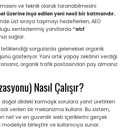
çılmasını ve teknik olarak taranabilmesini
l üzerine inşa edilen yeni nesil bir katmandır.
inde üst sıraya taşımayı hedeflerken, AEO
nduğu sentezlenmiş yanıtlarda
“atıf
zı sağlar.
n tetiklendiği sorgularda geleneksel organik
ünü gösteriyor. Yani artık yapay zekânın verdiği
yorsanız, organik trafik pastasından pay almanız
asyonu) Nasıl Çalışır?
 doğal dildeki karmaşık sorulara yanıt üretirken
adı verilen bir mekanizma kullanır. Bu sistem,
n net ve en güvenilir web içeriklerini gerçek
l modeliyle birleştirir ve kullanıcıya sunar.