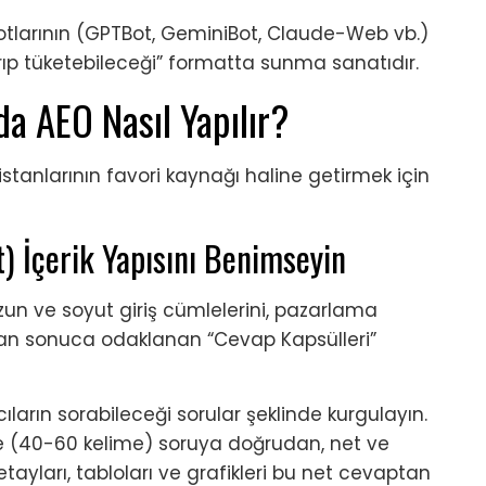
botlarının (GPTBot, GeminiBot, Claude-Web vb.)
rıp tüketebileceği” formatta sunma sanatıdır.
a AEO Nasıl Yapılır?
sistanlarının favori kaynağı haline getirmek için
) İçerik Yapısını Benimseyin
uzun ve soyut giriş cümlelerini, pazarlama
rudan sonuca odaklanan “Cevap Kapsülleri”
ıcıların sorabileceği sorular şeklinde kurgulayın.
de (40-60 kelime) soruya doğrudan, net ve
tayları, tabloları ve grafikleri bu net cevaptan