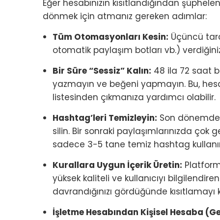
Eğer hesabınızın kısıtlandığından şüphelen
dönmek için atmanız gereken adımlar:
Tüm Otomasyonları Kesin:
Üçüncü tara
otomatik paylaşım botları vb.) verdiğiniz 
Bir Süre “Sessiz” Kalın:
48 ila 72 saat 
yazmayın ve beğeni yapmayın. Bu, hesab
listesinden çıkmanıza yardımcı olabilir.
Hashtag’leri Temizleyin:
Son dönemde y
silin. Bir sonraki paylaşımlarınızda çok 
sadece 3-5 tane temiz hashtag kullanı
Kurallara Uygun İçerik Üretin:
Platformu
yüksek kaliteli ve kullanıcıyı bilgilendire
davrandığınızı gördüğünde kısıtlamayı k
İşletme Hesabından Kişisel Hesaba (Ge