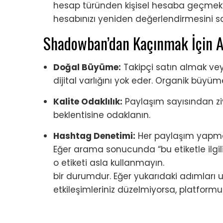
hesap türünden kişisel hesaba geçmek v
hesabınızı yeniden değerlendirmesini sa
Shadowban’dan Kaçınmak İçin Al
Doğal Büyüme:
Takipçi satın almak ve
dijital varlığını yok eder. Organik büy
Kalite Odaklılık:
Paylaşım sayısından ziya
beklentisine odaklanın.
Hashtag Denetimi:
Her paylaşım yapmad
Eğer arama sonucunda “bu etiketle ilgili 
o etiketi asla kullanma
bir durumdur. Eğer yukarıdaki adımları
etkileşimleriniz düzelmiyorsa, platform