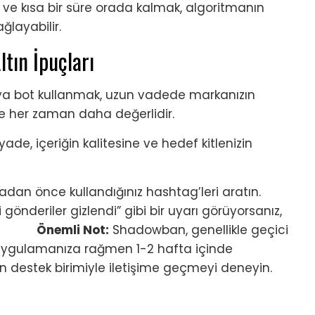
e kısa bir süre orada kalmak, algoritmanın
ğlayabilir.
tın İpuçları
ya bot kullanmak, uzun vadede markanızın
üme her zaman daha değerlidir.
de, içeriğin kalitesine ve hedef kitlenizin
an önce kullandığınız hashtag’leri aratın.
gönderiler gizlendi” gibi bir uyarı görüyorsanız,
yın.
Önemli Not:
Shadowban, genellikle geçici
 uygulamanıza rağmen 1-2 hafta içinde
un destek birimiyle iletişime geçmeyi deneyin.