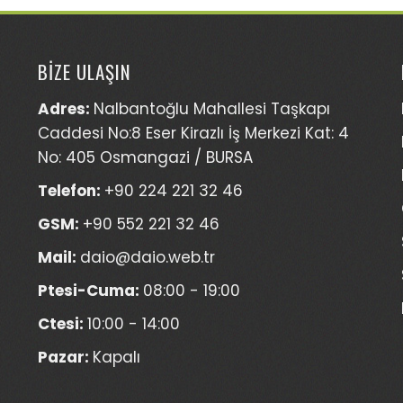
BİZE ULAŞIN
Adres:
Nalbantoğlu Mahallesi Taşkapı
Caddesi No:8 Eser Kirazlı İş Merkezi Kat: 4
No: 405 Osmangazi / BURSA
Telefon:
+90 224 221 32 46
GSM:
+90 552 221 32 46
Mail:
daio@daio.web.tr
Ptesi-Cuma:
08:00 - 19:00
Ctesi:
10:00 - 14:00
Pazar:
Kapalı