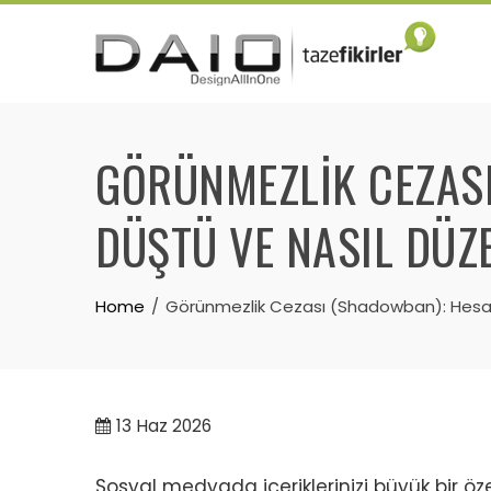
Skip
to
content
GÖRÜNMEZLIK CEZASI
DÜŞTÜ VE NASIL DÜZE
Home
Görünmezlik Cezası (Shadowban): Hesabın
13
Haz 2026
Sosyal medyada içeriklerinizi büyük bir öz