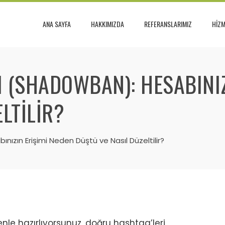
ANA SAYFA
HAKKIMIZDA
REFERANSLARIMIZ
HİZM
 (SHADOWBAN): HESABINIZ
LTILIR?
ızın Erişimi Neden Düştü ve Nasıl Düzeltilir?
enle hazırlıyorsunuz, doğru hashtag’leri