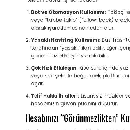
“tekrarlı davranış” sonucudur.
Bot ve Otomasyon Kullanımı:
Takipçi s
veya “takibe takip” (follow-back) araçl
olarak işaretlemesine neden olur.
Yasaklı Hashtag Kullanımı:
Bazı hashtag
tarafından “yasaklı” ilan edilir. Eğer içer
gönderiniz etkileşimsiz kalabilir.
Çok Hızlı Etkileşim:
Kısa süre içinde yüz
veya seri şekilde beğenmek, platformun
açar.
Telif Hakkı İhlalleri:
Lisanssız müzikler ve
hesabınızın güven puanını düşürür.
Hesabınızı “Görünmezlikten” K