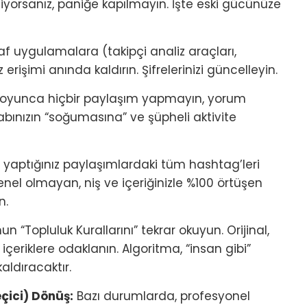
iyorsanız, paniğe kapılmayın. İşte eski gücünüze
f uygulamalara (takipçi analiz araçları,
erişimi anında kaldırın. Şifrelerinizi güncelleyin.
boyunca hiçbir paylaşım yapmayın, yorum
ınızın “soğumasına” ve şüpheli aktivite
aptığınız paylaşımlardaki tüm hashtag’leri
genel olmayan, niş ve içeriğinizle %100 örtüşen
n.
n “Topluluk Kurallarını” tekrar okuyun. Orijinal,
n içeriklere odaklanın. Algoritma, “insan gibi”
aldıracaktır.
çici) Dönüş:
Bazı durumlarda, profesyonel