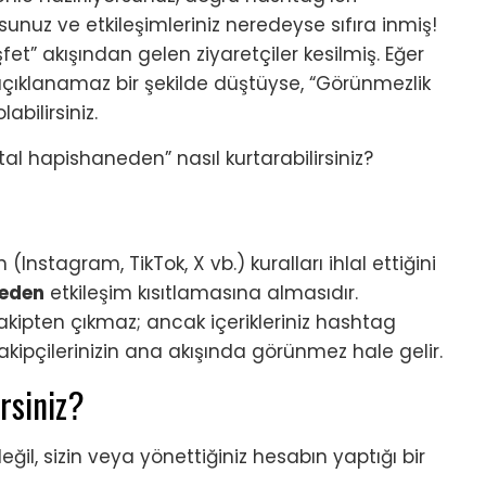
unuz ve etkileşimleriniz neredeyse sıfıra inmiş!
şfet” akışından gelen ziyaretçiler kesilmiş. Eğer
açıklanamaz bir şekilde düştüyse, “Görünmezlik
labilirsiniz.
tal hapishaneden” nasıl kurtarabilirsiniz?
stagram, TikTok, X vb.) kuralları ihlal ettiğini
meden
etkileşim kısıtlamasına almasıdır.
takipten çıkmaz; ancak içerikleriniz hashtag
kipçilerinizin ana akışında görünmez hale gelir.
rsiniz?
ğil, sizin veya yönettiğiniz hesabın yaptığı bir