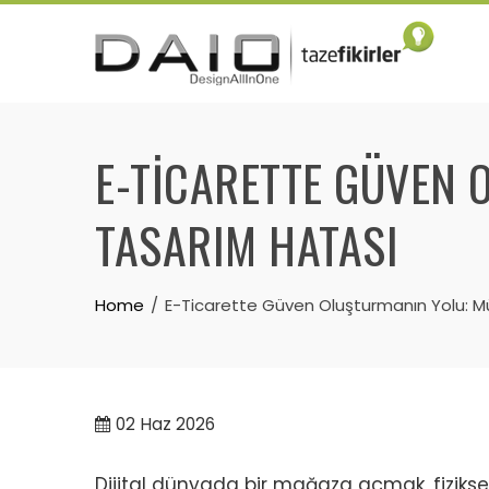
Skip
to
content
E-TICARETTE GÜVEN 
TASARIM HATASI
Home
E-Ticarette Güven Oluşturmanın Yolu: Mü
02
Haz 2026
Dijital dünyada bir mağaza açmak, fizik