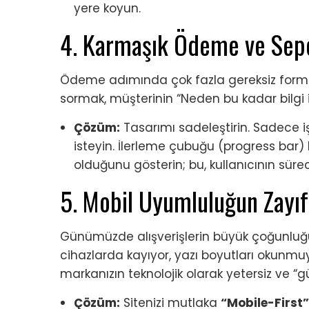
yere koyun.
4. Karmaşık Ödeme ve Sepe
Ödeme adımında çok fazla gereksiz form al
sormak, müşterinin “Neden bu kadar bilgi 
Çözüm:
Tasarımı sadeleştirin. Sadece i
isteyin. İlerleme çubuğu (progress ba
olduğunu gösterin; bu, kullanıcının süreci k
5. Mobil Uyumluluğun Zayı
Günümüzde alışverişlerin büyük çoğunluğu 
cihazlarda kayıyor, yazı boyutları okunm
markanızın teknolojik olarak yetersiz ve “g
Çözüm:
Sitenizi mutlaka
“Mobile-First”