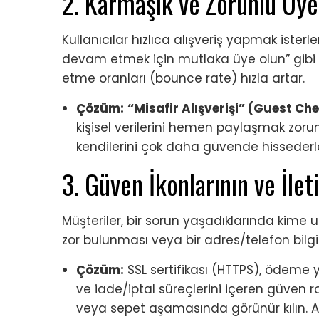
2. Karmaşık ve Zorunlu Üyel
Kullanıcılar hızlıca alışveriş yapmak ister
devam etmek için mutlaka üye olun” gibi zor
etme oranları (bounce rate) hızla artar.
Çözüm:
“Misafir Alışverişi” (Guest Ch
kişisel verilerini hemen paylaşmak zoru
kendilerini çok daha güvende hissederle
3. Güven İkonlarının ve İleti
Müşteriler, bir sorun yaşadıklarında kime ul
zor bulunması veya bir adres/telefon bilgis
Çözüm:
SSL sertifikası (HTTPS), ödeme y
ve iade/iptal süreçlerini içeren güven ro
veya sepet aşamasında görünür kılın. Ayrıc